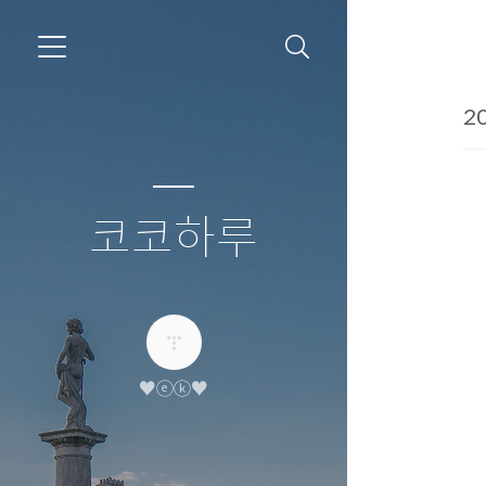
20
코코하루
♥ⓔⓚ♥